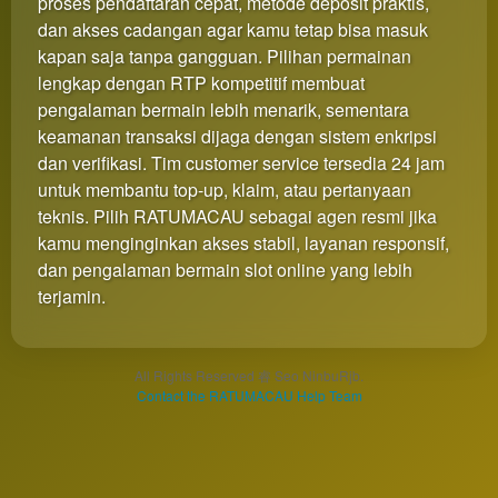
proses pendaftaran cepat, metode deposit praktis,
product
dan akses cadangan agar kamu tetap bisa masuk
which
kapan saja tanpa gangguan. Pilihan permainan
end
lengkap dengan RTP kompetitif membuat
users
pengalaman bermain lebih menarik, sementara
are not
keamanan transaksi dijaga dengan sistem enkripsi
charged
for. The
dan verifikasi. Tim customer service tersedia 24 jam
total
untuk membantu top-up, klaim, atau pertanyaan
price
teknis. Pilih RATUMACAU sebagai agen resmi jika
includes
kamu menginginkan akses stabil, layanan responsif,
the item
dan pengalaman bermain slot online yang lebih
price
terjamin.
and a
buyer
fee.
All Rights Reserved 睿 Seo NinbuRjb.
Contact the RATUMACAU Help Team
View
license
details