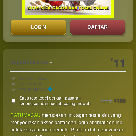
LOGIN
DAFTAR
Show More
11
$
Regular License
Regular
Included:
BANDAR TOGEL
License
Included:
TOTO MACAU
SELECTED
Included:
RESULT MACAU
33
$
Situs toto togel dengan pasaran
111
100
$
$
Use, by
terlengkap dan hadiah paling mewah.
you or
RATUMACAU
merupakan link agen resmi slot yang
one
menyediakan akses daftar dan login alternatif online
client, in
a single
untuk kenyamanan pemain. Platform ini menawarkan
end